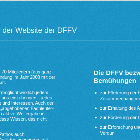
f der Website der DFFV
r 70 Mitgliedern (aus ganz
Die DFFV bezwe
ündung im Jahr 2008 mit der
Bemühungen
st.
rmöglicht wirklich jedem
zur Förderung der 
i uns einzubringen – jedes
Zusammenhang mit 
e und Interessen. Auch der
zur Erhaltung des 
e „abgehobenen Fachleute“-
 aktive Weitergabe in
zur Förderung der 
 dass Wissen, das nicht
zur Erforschung und
Verdun
 Pathos auch
vilisten honorieren, mit