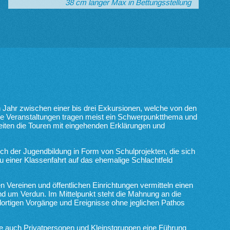
38 cm langer Max in Bettungsstellung
n Jahr zwischen einer bis drei Exkursionen, welche von den
ie Veranstaltungen tragen meist ein Schwerpunktthema und
eiten die Touren mit eingehenden Erklärungen und
ich der Jugendbildung in Form von Schulprojekten, die sich
u einer Klassenfahrt auf das ehemalige Schlachtfeld
n Vereinen und öffentlichen Einrichtungen vermitteln einen
nd um Verdun. Im Mittelpunkt steht die Mahnung an die
 dortigen Vorgänge und Ereignisse ohne jeglichen Pathos
e auch Privatpersonen und Kleinstgruppen eine Führung