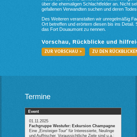
über die ehemaligen Schlachtfelder an. Nicht se
gefallenen Verwandten suchen und deren Tode
Des Weiteren veranstalten wir unregelmäßig F
Ort betreffen und erörtern diesen bis ins Detail.
das Fort Douaumont zu nennen.
Vorschau, Rückblicke und hilfre
ZUR VORSCHAU >
ZU DEN RÜCKBLICKE
Termine
Event
01.11.2025
Fachgruppe Westufer: Exkursion Champagne
Eine „Einsteiger-Tour“ für Interessierte, Neulinge
und Auffrischer. Voraussichtliche Ziele sind u.a.: