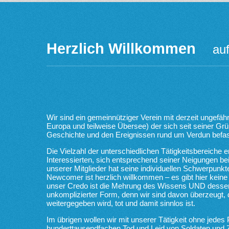
Herzlich Willkommen
au
Wir sind ein gemeinnütziger Verein mit derzeit ungefäh
Europa und teilweise Übersee) der sich seit seiner Gr
Geschichte und den Ereignissen rund um Verdun befas
Die Vielzahl der unterschiedlichen Tätigkeitsbereiche e
Interessierten, sich entsprechend seiner Neigungen be
unserer Mitglieder hat seine individuellen Schwerpunkt
Newcomer ist herzlich willkommen – es gibt hier kein
unser Credo ist die Mehrung des Wissens UND dessen
unkomplizierter Form, denn wir sind davon überzeugt,
weitergegeben wird, tot und damit sinnlos ist.
Im übrigen wollen wir mit unserer Tätigkeit ohne jedes
hunderttausendfachen Tod und Leid von Soldaten und Zi