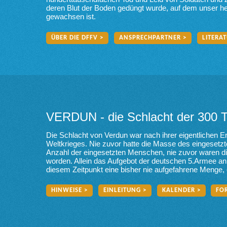
deren Blut der Boden gedüngt wurde, auf dem unser he
gewachsen ist.
ÜBER DIE DFFV >
ANSPRECHPARTNER >
LITERAT
VERDUN - die Schlacht der 300 
Die Schlacht von Verdun war nach ihrer eigentlichen Er
Weltkrieges. Nie zuvor hatte die Masse des eingesetzte
Anzahl der eingesetzten Menschen, nie zuvor waren di
worden. Allein das Aufgebot der deutschen 5.Armee an A
diesem Zeitpunkt eine bisher nie aufgefahrene Menge, 
HINWEISE >
EINLEITUNG >
KALENDER >
FO