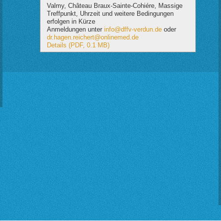
Valmy, Château Braux-Sainte-Cohiére, Massige
Treffpunkt, Uhrzeit und weitere Bedingungen
erfolgen in Kürze
Anmeldungen unter
info@dffv-verdun.de
oder
dr.hagen.reichert@onlinemed.de
Details (PDF, 0.1 MB)