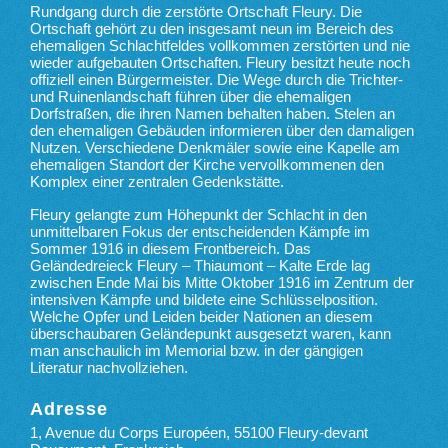
Rundgang durch die zerstörte Ortschaft Fleury. Die
Ortschaft gehört zu den insgesamt neun im Bereich des
ehemaligen Schlachtfeldes vollkommen zerstörten und nie
wieder aufgebauten Ortschaften. Fleury besitzt heute noch
offiziell einen Bürgermeister. Die Wege durch die Trichter-
und Ruinenlandschaft führen über die ehemaligen
Dorfstraßen, die ihren Namen behalten haben. Stelen an
den ehemaligen Gebäuden informieren über den damaligen
Nutzen. Verschiedene Denkmäler sowie eine Kapelle am
ehemaligen Standort der Kirche vervollkommenen den
Komplex einer zentralen Gedenkstätte.
Fleury gelangte zum Höhepunkt der Schlacht in den
unmittelbaren Fokus der entscheidenden Kämpfe im
Sommer 1916 in diesem Frontbereich. Das
Geländedreieck Fleury – Thiaumont – Kalte Erde lag
zwischen Ende Mai bis Mitte Oktober 1916 im Zentrum der
intensiven Kämpfe und bildete eine Schlüsselposition.
Welche Opfer und Leiden beider Nationen an diesem
überschaubaren Geländepunkt ausgesetzt waren, kann
man anschaulich im Memorial bzw. in der gängigen
Literatur nachvollziehen.
Adresse
1, Avenue du Corps Européen, 55100 Fleury-devant