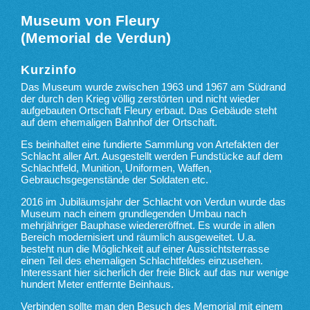
Museum von Fleury
(Memorial de Verdun)
Kurzinfo
Das Museum wurde zwischen 1963 und 1967 am Südrand
der durch den Krieg völlig zerstörten und nicht wieder
aufgebauten Ortschaft Fleury erbaut. Das Gebäude steht
auf dem ehemaligen Bahnhof der Ortschaft.
Es beinhaltet eine fundierte Sammlung von Artefakten der
Schlacht aller Art. Ausgestellt werden Fundstücke auf dem
Schlachtfeld, Munition, Uniformen, Waffen,
Gebrauchsgegenstände der Soldaten etc.
2016 im Jubiläumsjahr der Schlacht von Verdun wurde das
Museum nach einem grundlegenden Umbau nach
mehrjähriger Bauphase wiedereröffnet. Es wurde in allen
Bereich modernisiert und räumlich ausgeweitet. U.a.
besteht nun die Möglichkeit auf einer Aussichtsterrasse
einen Teil des ehemaligen Schlachtfeldes einzusehen.
Interessant hier sicherlich der freie Blick auf das nur wenige
hundert Meter entfernte Beinhaus.
Verbinden sollte man den Besuch des Memorial mit einem