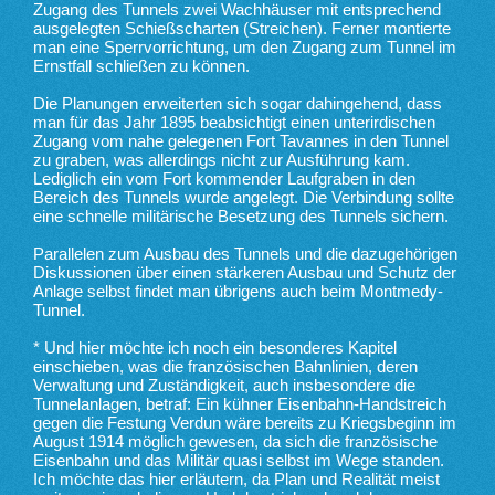
Zugang des Tunnels zwei Wachhäuser mit entsprechend
ausgelegten Schießscharten (Streichen). Ferner montierte
man eine Sperrvorrichtung, um den Zugang zum Tunnel im
Ernstfall schließen zu können.
Die Planungen erweiterten sich sogar dahingehend, dass
man für das Jahr 1895 beabsichtigt einen unterirdischen
Zugang vom nahe gelegenen Fort Tavannes in den Tunnel
zu graben, was allerdings nicht zur Ausführung kam.
Lediglich ein vom Fort kommender Laufgraben in den
Bereich des Tunnels wurde angelegt. Die Verbindung sollte
eine schnelle militärische Besetzung des Tunnels sichern.
Parallelen zum Ausbau des Tunnels und die dazugehörigen
Diskussionen über einen stärkeren Ausbau und Schutz der
Anlage selbst findet man übrigens auch beim Montmedy-
Tunnel.
* Und hier möchte ich noch ein besonderes Kapitel
einschieben, was die französischen Bahnlinien, deren
Verwaltung und Zuständigkeit, auch insbesondere die
Tunnelanlagen, betraf: Ein kühner Eisenbahn-Handstreich
gegen die Festung Verdun wäre bereits zu Kriegsbeginn im
August 1914 möglich gewesen, da sich die französische
Eisenbahn und das Militär quasi selbst im Wege standen.
Ich möchte das hier erläutern, da Plan und Realität meist