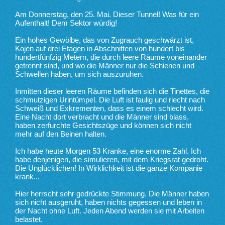
Am Donnerstag, den 25. Mai. Dieser Tunnel! Was für ein
Aufenthalt! Dem Sektor würdig!
Ein hohes Gewölbe, das von Zugrauch geschwärzt ist,
Kojen auf drei Etagen in Abschnitten von hundert bis
hundertfünfzig Metern, die durch leere Räume voneinander
getrennt sind, und wo die Männer nur die Schienen und
Schwellen haben, um sich auszuruhen.
Inmitten dieser leeren Räume befinden sich die Tinettes, die
schmutzigen Urintümpel. Die Luft ist faulig und riecht nach
Schweiß und Exkrementen, dass es einem schlecht wird.
Eine Nacht dort verbracht und die Männer sind blass,
haben zerfurchte Gesichtszüge und können sich nicht
mehr auf den Beinen halten.
Ich habe heute Morgen 53 Kranke, eine enorme Zahl. Ich
habe denjenigen, die simulieren, mit dem Kriegsrat gedroht.
Die Unglücklichen! In Wirklichkeit ist die ganze Kompanie
krank...
Hier herrscht sehr gedrückte Stimmung. Die Männer haben
sich nicht ausgeruht, haben nichts gegessen und leben in
der Nacht ohne Luft. Jeden Abend werden sie mit Arbeiten
belastet.