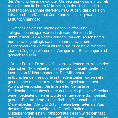
der Wirkung bei angewandter Umsetzung wussten. So ließ
man die unmittelbaren Mitarbeiter, in der Regel in den
zuständigen Bahnmeistereien, im Glauben, dass es sich
tatsächlich um Materialräume und schlecht gebaute
Lüftungen handelte.
- Zweiter Fehler: Die bahneigenen Telefon- und
Telegraphenanlagen waren in diesem Bereich völlig
unbrauchbar. Die Anlagen wurden von den Bediensteten
nur insoweit gepflegt, dass sie dem schwachen
Friedensverkehr gerecht wurden. Im Kriegsfalle mit einer
starken Zugfolge würden die Anlagen der Belastungen nicht
gewachsen sein.
- Dritter Fehler: Falsches Konkurrenzdenken zwischen den
staatlichen Netzbetrieben und privaten Gesellschaften zu
Lasten von Militärtransporten. Die Militärtarife für
entsprechende Transporte in Friedenszeiten waren sehr
gering, aber mit einem sehr hohen organisatorischen
Aufwand verbunden. Die finanziellen Verluste an
Betriebskosten insbesondere auf den eingleisigen Strecken
waren bedeutend, ferner wurde der geregelte Bahnbetrieb
gestört. Es erforderte einen erhöhten Personal- und
Materialbedarf, Ab- und Zufuhr vielen Leermaterials. Aus
diesen Gründen machten die Gesellschaften den
Militärbehörden einen Transport auf diesen Strecken fast
unmöglich. Man baute wissentlich Laderampen, Sack- und