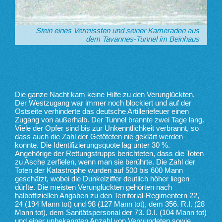
Stein eines Vermissten und seiner Kameraden aus
dem Tavannes-Tunnel im Beinhaus
Die ganze Nacht kam keine Hilfe zu den Verunglückten.
Der Westzugang war immer noch blockiert und auf der
Ostseite verhinderte das deutsche Artilleriefeuer einen
Zugang von außerhalb. Der Tunnel brannte zwei Tage lang.
Viele der Opfer sind bis zur Unkenntlichkeit verbrannt, so
dass auch die Zahl der Getöteten nie geklärt werden
konnte. Die Identifizierungsquote lag unter 30 %.
Angehörige der Rettungstrupps berichteten, dass die Toten
zu Asche zerfielen, wenn man sie berührte. Die Zahl der
Toten der Katastrophe wurden auf 500 bis 600 Mann
geschätzt, wobei die Dunkelziffer deutlich höher liegen
dürfte. Die meisten Verunglückten gehörten nach
halboffiziellen Angaben zu den Territorial-Regimentern 22,
24 (194 Mann tot) und 98 (127 Mann tot), dem 356. R.I. (28
Mann tot), dem Sanitätspersonal der 73. D.I. (104 Mann tot)
und einer unbekannten Anzahl von Verwundeten sowie