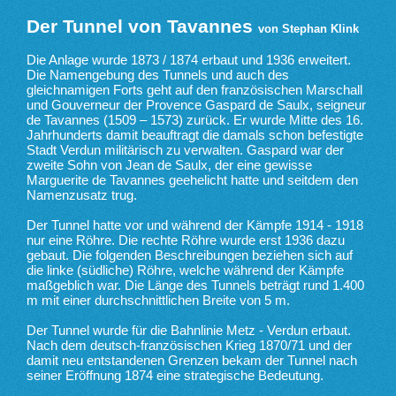
Der Tunnel von Tavannes
von Stephan Klink
Die Anlage wurde 1873 / 1874 erbaut und 1936 erweitert.
Die Namengebung des Tunnels und auch des
gleichnamigen Forts geht auf den französischen Marschall
und Gouverneur der Provence Gaspard de Saulx, seigneur
de Tavannes (1509 – 1573) zurück. Er wurde Mitte des 16.
Jahrhunderts damit beauftragt die damals schon befestigte
Stadt Verdun militärisch zu verwalten. Gaspard war der
zweite Sohn von Jean de Saulx, der eine gewisse
Marguerite de Tavannes geehelicht hatte und seitdem den
Namenzusatz trug.
Der Tunnel hatte vor und während der Kämpfe 1914 - 1918
nur eine Röhre. Die rechte Röhre wurde erst 1936 dazu
gebaut. Die folgenden Beschreibungen beziehen sich auf
die linke (südliche) Röhre, welche während der Kämpfe
maßgeblich war. Die Länge des Tunnels beträgt rund 1.400
m mit einer durchschnittlichen Breite von 5 m.
Der Tunnel wurde für die Bahnlinie Metz - Verdun erbaut.
Nach dem deutsch-französischen Krieg 1870/71 und der
damit neu entstandenen Grenzen bekam der Tunnel nach
seiner Eröffnung 1874 eine strategische Bedeutung.