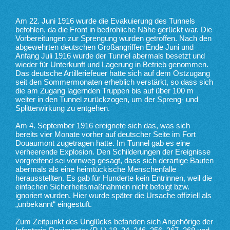
Am 22. Juni 1916 wurde die Evakuierung des Tunnels
befohlen, da die Front in bedrohliche Nähe gerückt war. Die
Vorbereitungen zur Sprengung wurden getroffen. Nach den
abgewehrten deutschen Großangriffen Ende Juni und
Anfang Juli 1916 wurde der Tunnel abermals besetzt und
wieder für Unterkunft und Lagerung in Betrieb genommen.
Das deutsche Artilleriefeuer hatte sich auf dem Ostzugang
seit den Sommermonaten erheblich verstärkt, so dass sich
die am Zugang lagernden Truppen bis auf über 100 m
weiter in den Tunnel zurückzogen, um der Spreng- und
Splitterwirkung zu entgehen.
Am 4. September 1916 ereignete sich das, was sich
bereits vier Monate vorher auf deutscher Seite im Fort
Douaumont zugetragen hatte. Im Tunnel gab es eine
verheerende Explosion. Den Schilderungen der Ereignisse
vorgreifend sei vornweg gesagt, dass sich derartige Bauten
abermals als eine heimtückische Menschenfalle
herausstellten. Es gab für Hunderte kein Entrinnen, weil die
einfachen Sicherheitsmaßnahmen nicht befolgt bzw.
ignoriert wurden. Hier wurde später die Ursache offiziell als
„unbekannt“ eingestuft.
Zum Zeitpunkt des Unglücks befanden sich Angehörige der