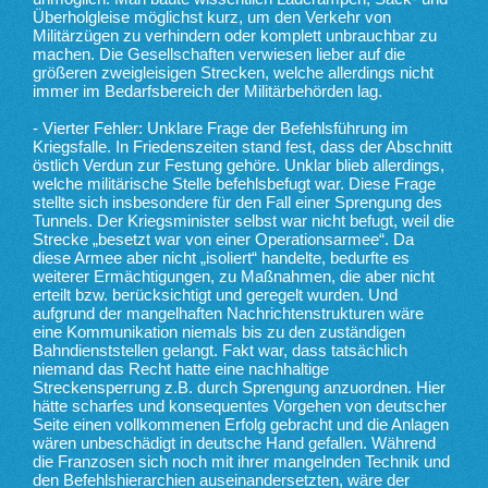
Überholgleise möglichst kurz, um den Verkehr von
Militärzügen zu verhindern oder komplett unbrauchbar zu
machen. Die Gesellschaften verwiesen lieber auf die
größeren zweigleisigen Strecken, welche allerdings nicht
immer im Bedarfsbereich der Militärbehörden lag.
- Vierter Fehler: Unklare Frage der Befehlsführung im
Kriegsfalle. In Friedenszeiten stand fest, dass der Abschnitt
östlich Verdun zur Festung gehöre. Unklar blieb allerdings,
welche militärische Stelle befehlsbefugt war. Diese Frage
stellte sich insbesondere für den Fall einer Sprengung des
Tunnels. Der Kriegsminister selbst war nicht befugt, weil die
Strecke „besetzt war von einer Operationsarmee“. Da
diese Armee aber nicht „isoliert“ handelte, bedurfte es
weiterer Ermächtigungen, zu Maßnahmen, die aber nicht
erteilt bzw. berücksichtigt und geregelt wurden. Und
aufgrund der mangelhaften Nachrichtenstrukturen wäre
eine Kommunikation niemals bis zu den zuständigen
Bahndienststellen gelangt. Fakt war, dass tatsächlich
niemand das Recht hatte eine nachhaltige
Streckensperrung z.B. durch Sprengung anzuordnen. Hier
hätte scharfes und konsequentes Vorgehen von deutscher
Seite einen vollkommenen Erfolg gebracht und die Anlagen
wären unbeschädigt in deutsche Hand gefallen. Während
die Franzosen sich noch mit ihrer mangelnden Technik und
den Befehlshierarchien auseinandersetzten, wäre der