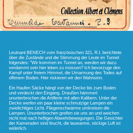
Leutnant BENECH vom französischen 321. R.I. berichtete
über die Zustände und die Stimmung der Leute im Tunnel
folgendes: "Wir kommen im Tunnel an, werden wir dazu
verdammt sein hier leben zu müssen? Ich bevorzuge den
Kampf unter freiem Himmel, die Umarmung des Todes auf
offenem Boden. Hier riskieren wir den Wahnsinn.
Ein Haufen Säcke hängt von der Decke bis zum Boden
und verdeckt den Eingang. Draußen hämmert
ununterbrochen die Artillerie mit allen Kalibern. Unter der
Decke werfen ein paar kleine schmutzige Lampen ein
zwielichtiges Licht. Fliegenschwärme umkreisen die
Lampen. Ununterbrochen greifen sie uns an und weichen
nicht mal nach heftigen Abwehrbewegungen. Die Gesichter
der Kameraden sind feucht, die lauwarme, stickige Luft ist
widerlich.