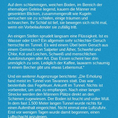
Auf dem schlammigen, weichen Boden, im Bereich der
ehemaligen Geleise liegend, kauern die Männer mit
gesenkten Blicken, zusammengerollt wie Kugeln
versuchen sie zu schlafen, einige träumen und
schnarchen. Ihr Schlaf ist tief, sie bewegen sich nicht mal,
wenn ein Vorbeilaufender sie zufällig tritt.
An einigen Stellen sprudelt langsam eine Flüssigkeit. Ist es
Wasser oder Urin? Ein allgemein sehr schlechter Geruch
herrschte im Tunnel. Es wird einem Übel beim Geruch aus
einem Gemisch von Salpeter und Äther, Schwefel und
Chlor, Kot und Leichen, Schweiß und menschlichen
Ausdünstungen aller Art. Das Essen scheint hier drin
unmöglich zu sein. Lediglich der Kaffee, lauwarm schaumig
in einem Becher gibt uns etwas Lebensmut.“
Und ein weiterer Augenzeuge berichtete: „Die Erholung
fand meist im Tunnel von Tavannes statt. Das war
bestenfalls das Fegefeuer. Ankunft im Tunnel. Nichts ist
vorbereitet, um uns zu empfangen. Nach einer langen
Strecke werden den Männern Plätze direkt an den
Schienen zugewiesen. Der Boden ist feucht und voller Müll.
In dem fast 1.500 Meter langen Tunnel wurde nichts für
einen Aufenthalt eingerichtet. Nicht einmal eine Luftzufuhr.
Erst vor wenigen Tagen wurde damit begonnen, einen
Luftschacht anzulegen.