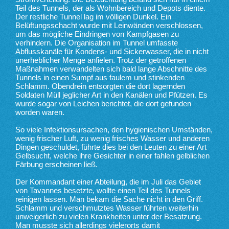
Teil des Tunnels, der als Wohnbereich und Depots diente.
Der restliche Tunnel lag im völligen Dunkel. Ein
Belüftungsschacht wurde mit Leinwänden verschlossen,
um das mögliche Eindringen von Kampfgasen zu
verhindern. Die Organisation im Tunnel umfasste
Abflusskanäle für Kondens- und Sickerwasser, die in nicht
unerheblicher Menge anfielen. Trotz der getroffenen
Maßnahmen verwandelten sich bald lange Abschnitte des
Tunnels in einen Sumpf aus faulem und stinkenden
Schlamm. Obendrein entsorgten die dort lagernden
Soldaten Müll jeglicher Art in den Kanälen und Pfützen. Es
wurde sogar von Leichen berichtet, die dort gefunden
worden waren.
So viele Infektionsursachen, den hygienischen Umständen,
wenig frischer Luft, zu wenig frisches Wasser und anderen
Dingen geschuldet, führte dies bei den Leuten zu einer Art
Gelbsucht, welche ihre Gesichter in einer fahlen gelblichen
Färbung erscheinen ließ.
Der Kommandant einer Abteilung, die im Juli das Gebiet
von Tavannes besetzte, wollte einen Teil des Tunnels
reinigen lassen. Man bekam die Sache nicht in den Griff.
Schlamm und verschmutztes Wasser führten weiterhin
unweigerlich zu vielen Krankheiten unter der Besatzung.
Man musste sich allerdings vielerorts damit