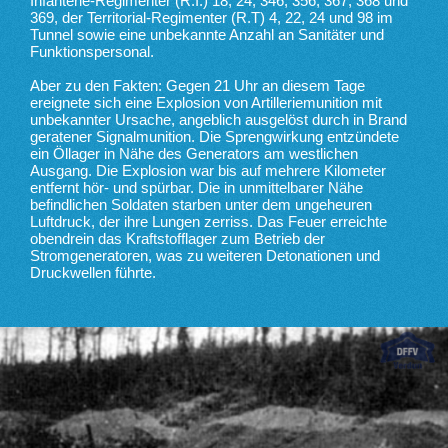
Infanterie-Regimenter (R.I.) 18, 24, 346, 356, 367, 368 und
369, der Territorial-Regimenter (R.T) 4, 22, 24 und 98 im
Tunnel sowie eine unbekannte Anzahl an Sanitäter und
Funktionspersonal.
Aber zu den Fakten: Gegen 21 Uhr an diesem Tage
ereignete sich eine Explosion von Artilleriemunition mit
unbekannter Ursache, angeblich ausgelöst durch in Brand
geratener Signalmunition. Die Sprengwirkung entzündete
ein Öllager in Nähe des Generators am westlichen
Ausgang. Die Explosion war bis auf mehrere Kilometer
entfernt hör- und spürbar. Die in unmittelbarer Nähe
befindlichen Soldaten starben unter dem ungeheuren
Luftdruck, der ihre Lungen zerriss. Das Feuer erreichte
obendrein das Kraftstofflager zum Betrieb der
Stromgeneratoren, was zu weiteren Detonationen und
Druckwellen führte.