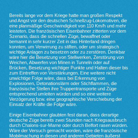
Bereits lange vor dem Kriege hatte man großen Respekt
und Angst vor den deutschen Schnellzug-Lokomotiven, die
eine planmäßige Geschwindigkeit von 110 Km/h und mehr
leisteten. Die französischen Eisenbahner zitterten vor dem
Szenario, dass die schnellen Züge, bewaffnet oder
bemannt in sehr kurzer Zeit in das Hinterland dringen
konnten, um Verwirrung zu stiften, oder um strategisch
wichtige Anlagen zu besetzen oder zu zerstören. Denkbar
wäre hier die Besetzung von Stellwerken, Zerstörung von
Weichen, Abwerfen von Minen in Tunneln oder auf
Brücken, Besetzung wichtiger Punkte und Halten dieser bis
zum Eintreffen von Verstärkungen. Eine weitere nicht
unwichtige Folge wäre, dass bei Erkennung von
Explosionen, Detonationslärm oder Stichflammen, die
französische Stellen ihre Truppentransporte und Züge
entsprechend umleiten würden und so eine weitere
Verzögerung bzw. eine geographische Verschiebung der
Einsatz der Kräfte die Folge wäre.
Einige Eisenbahner glaubten fest daran, dass derartige
deutsche Züge bereits zwei Stunden nach Kriegsausbruch
durch Chalons-sur-Marne oder durch Belfort rasen würden.
Wäre der Versuch gemacht worden, wäre die französische
Mobilmachung in diesen und anderen Gebieten äußerst