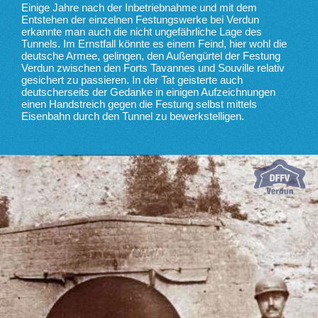
Einige Jahre nach der Inbetriebnahme und mit dem
Entstehen der einzelnen Festungswerke bei Verdun
erkannte man auch die nicht ungefährliche Lage des
Tunnels. Im Ernstfall könnte es einem Feind, hier wohl die
deutsche Armee, gelingen, den Außengürtel der Festung
Verdun zwischen den Forts Tavannes und Souville relativ
gesichert zu passieren. In der Tat geisterte auch
deutscherseits der Gedanke in einigen Aufzeichnungen
einen Handstreich gegen die Festung selbst mittels
Eisenbahn durch den Tunnel zu bewerkstelligen.