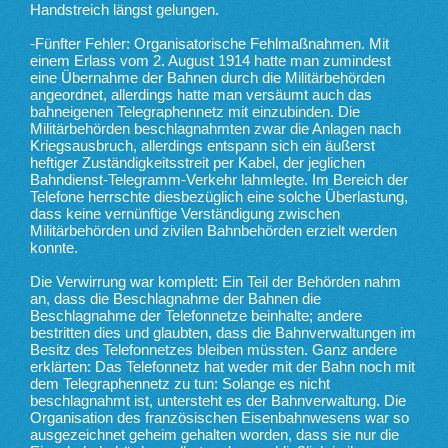
Handstreich längst gelungen.
-Fünfter Fehler: Organisatorische Fehlmaßnahmen. Mit
einem Erlass vom 2. August 1914 hatte man zumindest
eine Übernahme der Bahnen durch die Militärbehörden
angeordnet, allerdings hatte man versäumt auch das
bahneigenen Telegraphennetz mit einzubinden. Die
Militärbehörden beschlagnahmten zwar die Anlagen nach
Kriegsausbruch, allerdings entspann sich ein äußerst
heftiger Zuständigkeitsstreit per Kabel, der jeglichen
Bahndienst-Telegramm-Verkehr lahmlegte. Im Bereich der
Telefone herrschte diesbezüglich eine solche Überlastung,
dass keine vernünftige Verständigung zwischen
Militärbehörden und zivilen Bahnbehörden erzielt werden
konnte.
Die Verwirrung war komplett: Ein Teil der Behörden nahm
an, dass die Beschlagnahme der Bahnen die
Beschlagnahme der Telefonnetze beinhalte; andere
bestritten dies und glaubten, dass die Bahnverwaltungen im
Besitz des Telefonnetzes bleiben müssten. Ganz andere
erklärten: Das Telefonnetz hat weder mit der Bahn noch mit
dem Telegraphennetz zu tun: Solange es nicht
beschlagnahmt ist, untersteht es der Bahnverwaltung. Die
Organisation des französischen Eisenbahnwesens war so
ausgezeichnet geheim gehalten worden, dass sie nur die