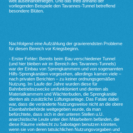
weit auseinanderliegen. Und das trieb anhand der
vorliegenden Beispiele den Tavannes-Tunnel betreffend
besondere Blüten.
Nachfolgend eine Aufzählung der gravierendsten Probleme
für diesen Bereich vor Kriegsbeginn.
- Erster Fehler: Bereits beim Bau verschiedener Tunnel
(und hier bleiben wir im Bereich des Tavannes-Tunnels)
war der Einbau von Sprengkammern und von sogenannten
Hilfs-Sprengkanälen vorgesehen, allerdings kamen viele –
nach privaten Berichten – zu keiner ordnungsgemäßen
Nutzung. Im Laufe der Jahre wurden diese für
Bahnbetriebszwecke umfunktioniert und dienten als
Materialkammern und Wächterbuden, die Sprengkanäle
dienten als zusätzliche Lüftungsanlage. Das Fatale dabei
war, dass die veränderte Nutzungsweise nicht an die obere
Eisenbahnbehörde weitgegeben wurde, da man
befürchtete, dass sich in den unteren Stellen u.U.
anarchistische Leute unter den Mitarbeitern befänden, die
diese Räume vielleicht zu Sabotagen benutzen könnten,
wenn sie von deren tatsächlichen Nutzungsvorgaben und